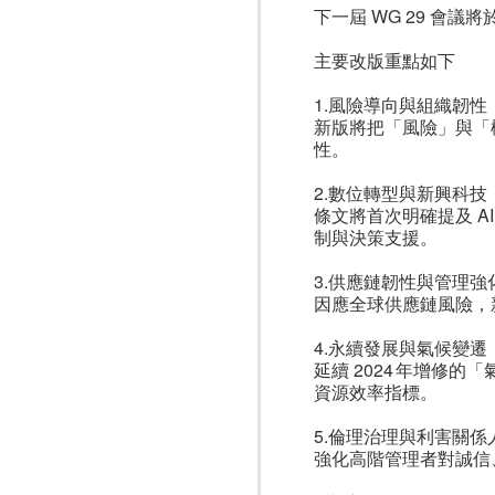
下一屆 WG 29 會議
主要改版重點如下
1.風險導向與組織韌性
新版將把「風險」與「
性。
2.數位轉型與新興科技
條文將首次明確提及 A
制與決策支援。
3.供應鏈韌性與管理強
因應全球供應鏈風險，
4.永續發展與氣候變遷
延續 2024 年增修
資源效率指標。
5.倫理治理與利害關係
強化高階管理者對誠信